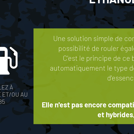
Une solution simple de co
possibilité de rouler éga
C'est le principe de ce 
automatiquement le type de 
d'essenc
EZ À
 ET/OU AU
85
Elle n'est pas encore compa
et hybrides