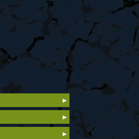
urant superéthanol E85 est la
dice d’octane élevé (104). Vous
rides. N'hésitez pas à nous