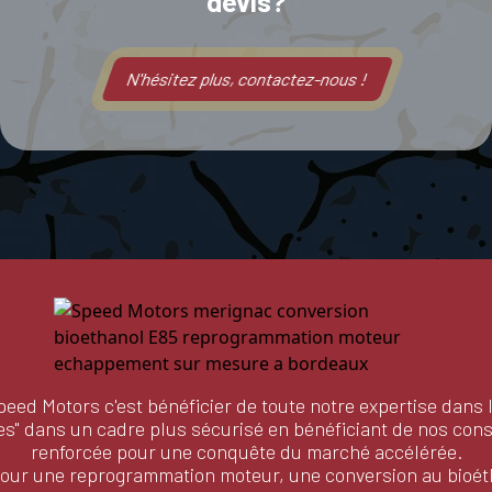
devis?
N'hésitez plus, contactez-nous !
eed Motors c'est bénéficier de toute notre expertise dans 
s" dans un cadre plus sécurisé en bénéficiant de nos consei
renforcée pour une conquête du marché accélérée.
 pour une reprogrammation moteur, une conversion au bioé